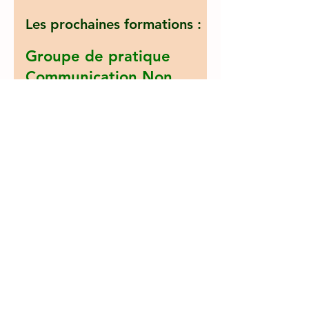
Les prochaines formations :
Groupe de pratique
Communication Non
Violente
Une fois par mois, engagement sur
10 séances :
En ligne
,
vendredi
s et jeudis de
12h
à 14h
En présentiel - 20h30 à 22h30
Cournon d'Auvergne, jeudis soirs
Aubière, mercredis soirs