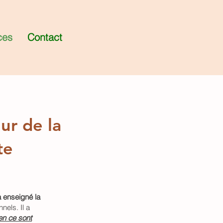
ces
Contact
ur de la
te
a enseigné la
els. Il a
en ce sont