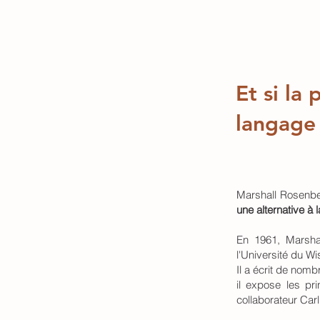
Et si la
langage
Marshall Rosenbe
une alternative à 
En
1961
, Marsh
l'Université du Wi
Il a écrit de nomb
il expose les pr
collaborateur
Car