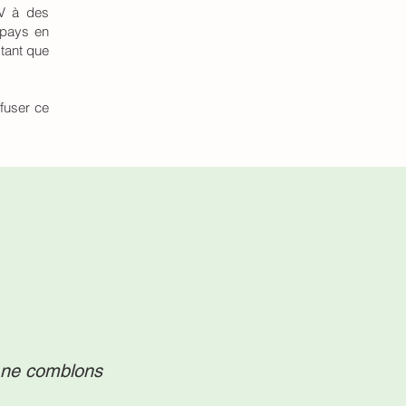
NV à des
 pays en
 tant que
ffuser ce
 ne comblons