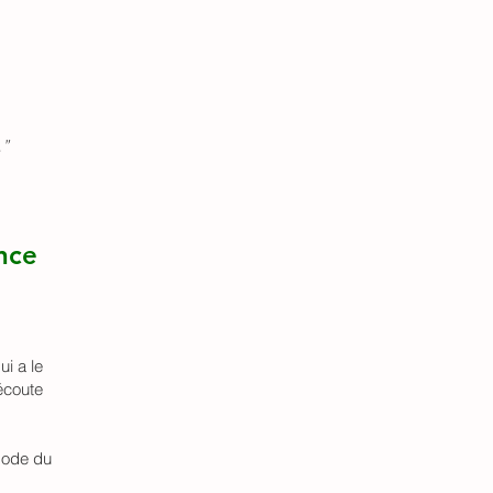
…”
ence
i a le
écoute
mode du