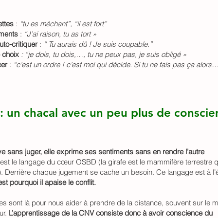
ettes
:
“tu es méchant”, “il est fort”
ments
:
“J’ai raison, tu as tort »
uto-critiquer
:
“ Tu aurais dû ! Je suis coupable.”
e choix
: “je dois, tu dois,…, tu ne peux pas, je suis obligé »
cer
:
“c’est un ordre ! c’est moi qui décide. Si tu ne fais pas ça alors
 : un chacal avec un peu plus de consci
ve sans juger, elle exprime ses sentiments sans en rendre l’autre
est le langage du cœur OSBD (la girafe est le mammifère terrestre qu
. Derrière chaque jugement se cache un besoin. Ce langage est à l’
est pourquoi il apaise le conflit.
 sont là pour nous aider à prendre de la distance, souvent sur le 
ur.
L’apprentissage de la CNV consiste donc à avoir conscience du