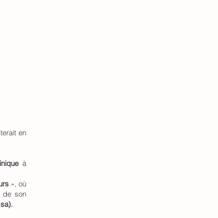
terait en
inique
à
urs
», où
ré de son
sa).