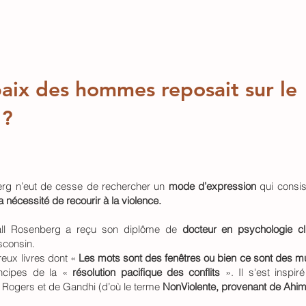
 paix des hommes reposait sur le
 ?
rg n’eut de cesse de rechercher un
mode d’expression
qui consis
la nécessité de recourir à la violence.
all Rosenberg a reçu son diplôme de
docteur en
psychologie cl
sconsin.
reux livres dont «
Les mots sont des fenêtres ou bien ce sont des m
incipes de la «
résolution pacifique des conflits
». Il s'est inspi
l Rogers
et de
Gandhi
(d’où le terme
NonViolente, provenant de Ahim