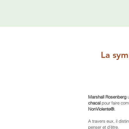
La sym
Marshall Rosenberg
u
chacal
pour faire co
NonViolente®.
A travers eux, il dis
penser et d’être.