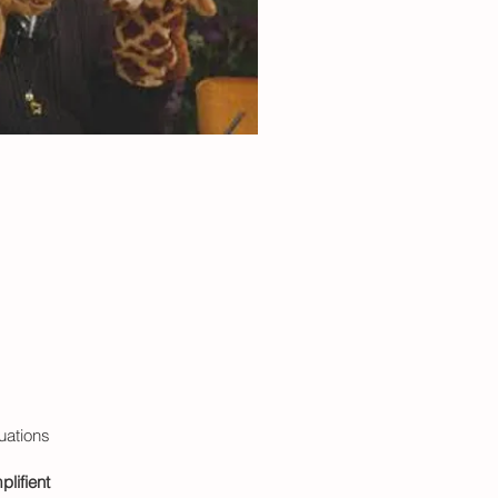
uations
lifient