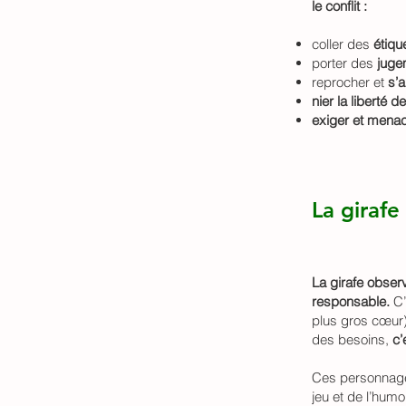
le conflit :
coller des
étiqu
porter des
juge
reprocher et
s’a
nier la liberté d
exiger et mena
La girafe
La girafe obser
responsable.
C’
plus gros cœur)
des besoins,
c’
Ces personnages
jeu et de l’humo